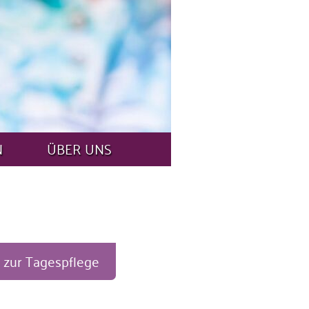
N
ÜBER UNS
 zur Tagespflege