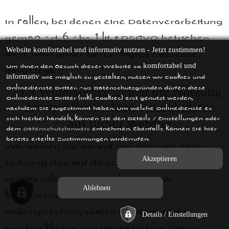
In Fällen, bei denen eine Datenverarbeitung
gemäß Art. 6 Abs. 1 lit. f DSGVO betrieben
wird, wird unser berechtigtes Interesse
Website komfortabel und informativ nutzen - Jetzt zustimmen!
dargelegt.
Um Ihnen den Besuch dieser Website so
komfortabel und
wie möglich zu gestalten, nutzen wir Cookies und
informativ
Onlinedienste Dritter. Aus Datenschutzgründen dürfen diese
3.9
Widerspruch gegen die Nutzung
Onlinedienste Dritter (inkl. Cookies) erst genutzt werden,
der veröffentlichten Kontaktdaten
nachdem Sie zugestimmt haben. Um welche Onlinedienste es
sich hierbei handelt, können Sie den Details / Einstellungen oder
auf dieser Website
dem
Datenschutzhinweis
entnehmen. Ebenfalls können Sie hier
bereits erteilte Zustimmungen wirderrufen.
Wir weisen Sie darauf hin, dass wir einer
Nutzung der, auf diesen Webseiten
veröffentlichten, Kontaktdaten für
kommerzielle Zwecke vorab
widersprechen, sofern wir dem nicht
ausdrücklich zugestimmt haben. Hierzu